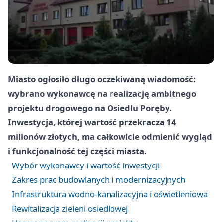
Miasto ogłosiło długo oczekiwaną wiadomość:
wybrano wykonawcę na realizację ambitnego
projektu drogowego na Osiedlu Poręby.
Inwestycja, której wartość przekracza 14
milionów złotych, ma całkowicie odmienić wygląd
i funkcjonalność tej części miasta.
Wybór wykonawcy i wartość inwestycji
Zakres prac budowlanych i modernizacyjnych
Infrastruktura wodno-kanalizacyjna i oświetleniowa
Rewitalizacja zieleni osiedlowej