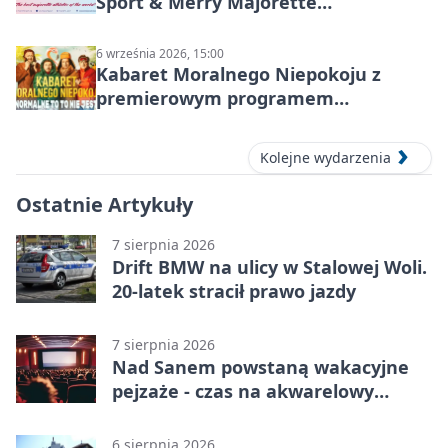
Sport & Merry Majorette
International Cup 2026 w Stalowej
Woli
6 września 2026, 15:00
Kabaret Moralnego Niepokoju z
premierowym programem
„Normalne to to nie jest” w Stalowej
Woli
Kolejne wydarzenia
Ostatnie Artykuły
7 sierpnia 2026
Drift BMW na ulicy w Stalowej Woli.
20-latek stracił prawo jazdy
7 sierpnia 2026
Nad Sanem powstaną wakacyjne
pejzaże - czas na akwarelowy
plener
6 sierpnia 2026