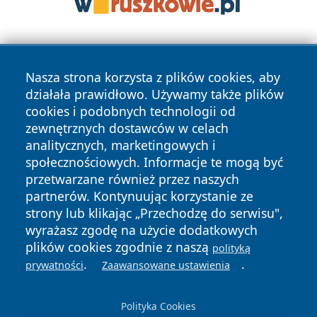
Nasza strona korzysta z plików cookies, aby
działała prawidłowo. Używamy także plików
cookies i podobnych technologii od
zewnętrznych dostawców w celach
Copyright © 2026 stalowanews.pl Wszystkie prawa
analitycznych, marketingowych i
zastrzeżone.
społecznościowych. Informacje te mogą być
przetwarzane również przez naszych
partnerów. Kontynuując korzystanie ze
Polityka
Polityka
News
Autorzy
strony lub klikając „Przechodzę do serwisu",
Prywatności
Cookies
wyrażasz zgodę na użycie dodatkowych
plików cookies zgodnie z naszą
polityką
.
.
prywatności
Zaawansowane ustawienia
Polityka Cookies