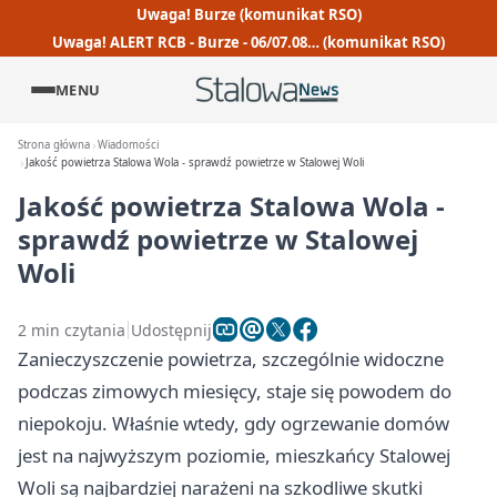
Uwaga! Burze (komunikat RSO)
Uwaga! ALERT RCB - Burze - 06/07.08… (komunikat RSO)
MENU
Strona główna
Wiadomości
Jakość powietrza Stalowa Wola - sprawdź powietrze w Stalowej Woli
Jakość powietrza Stalowa Wola -
sprawdź powietrze w Stalowej
Woli
2 min czytania
Udostępnij
Zanieczyszczenie powietrza, szczególnie widoczne
podczas zimowych miesięcy, staje się powodem do
niepokoju. Właśnie wtedy, gdy ogrzewanie domów
jest na najwyższym poziomie, mieszkańcy Stalowej
Woli są najbardziej narażeni na szkodliwe skutki