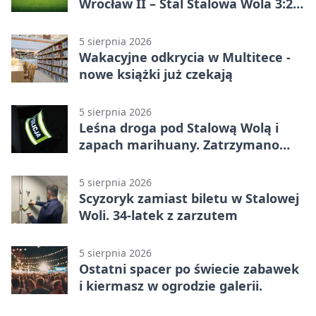
Wrocław II – Stal Stalowa Wola 3:2
po emocjonującej końcówce
5 sierpnia 2026
Wakacyjne odkrycia w Multitece -
nowe książki już czekają
5 sierpnia 2026
Leśna droga pod Stalową Wolą i
zapach marihuany. Zatrzymano
braci
5 sierpnia 2026
Scyzoryk zamiast biletu w Stalowej
Woli. 34-latek z zarzutem
5 sierpnia 2026
Ostatni spacer po świecie zabawek
i kiermasz w ogrodzie galerii.