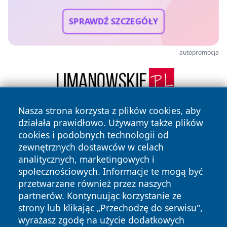
SPRAWDŹ SZCZEGÓŁY
autopromocja
Nasza strona korzysta z plików cookies, aby
działała prawidłowo. Używamy także plików
cookies i podobnych technologii od
zewnętrznych dostawców w celach
analitycznych, marketingowych i
społecznościowych. Informacje te mogą być
Copyright © 2026 stalowanews.pl Wszystkie prawa
przetwarzane również przez naszych
zastrzeżone.
partnerów. Kontynuując korzystanie ze
strony lub klikając „Przechodzę do serwisu",
wyrażasz zgodę na użycie dodatkowych
Polityka
Polityka