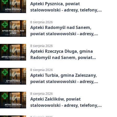
Apteki Pysznica, powiat
stalowowolski - adresy, telefony,
godziny otwarcia
8 sierpnia 2026
Apteki Radomyśl nad Sanem,
powiat stalowowolski - adresy,
telefony, godziny otwarcia
8 sierpnia 2026
Apteki Rzeczyca Długa, gmina
Radomyśl nad Sanem, powiat
stalowowolski - adresy, telefony,
godziny otwarcia
8 sierpnia 2026
Apteki Turbia, gmina Zaleszany,
powiat stalowowolski - adresy,
telefony, godziny otwarcia
8 sierpnia 2026
Apteki Zaklików, powiat
stalowowolski - adresy, telefony,
godziny otwarcia