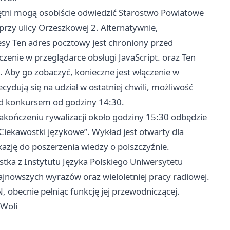
ętni mogą osobiście odwiedzić Starostwo Powiatowe
 przy ulicy Orzeszkowej 2. Alternatywnie,
esy Ten adres pocztowy jest chroniony przed
enie w przeglądarce obsługi JavaScript. oraz Ten
Aby go zobaczyć, konieczne jest włączenie w
ecydują się na udział w ostatniej chwili, możliwość
zed konkursem od godziny 14:30.
akończeniu rywalizacji około godziny 15:30 odbędzie
 Ciekawostki językowe”. Wykład jest otwarty dla
azję do poszerzenia wiedzy o polszczyźnie.
istka z Instytutu Języka Polskiego Uniwersytetu
jnowszych wyrazów oraz wieloletniej pracy radiowej.
, obecnie pełniąc funkcję jej przewodniczącej.
 Woli