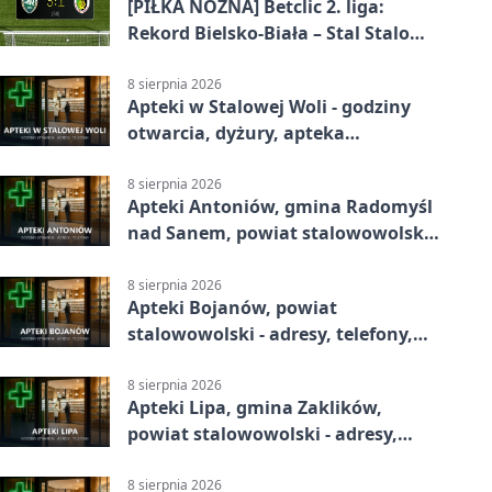
[PIŁKA NOŻNA] Betclic 2. liga:
Rekord Bielsko-Biała – Stal Stalowa
Wola 3:1
8 sierpnia 2026
Apteki w Stalowej Woli - godziny
otwarcia, dyżury, apteka
całodobowa
8 sierpnia 2026
Apteki Antoniów, gmina Radomyśl
nad Sanem, powiat stalowowolski -
adresy, telefony, godziny otwarcia
8 sierpnia 2026
Apteki Bojanów, powiat
stalowowolski - adresy, telefony,
godziny otwarcia
8 sierpnia 2026
Apteki Lipa, gmina Zaklików,
powiat stalowowolski - adresy,
telefony, godziny otwarcia
8 sierpnia 2026