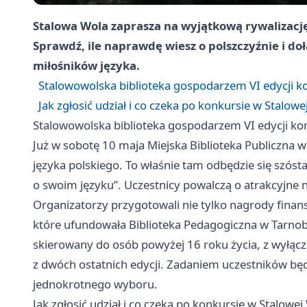
Stalowa Wola
zaprasza na wyjątkową rywalizację
Sprawdź, ile naprawdę wiesz o polszczyźnie i do
miłośników języka.
Stalowowolska biblioteka gospodarzem VI edycji 
Jak zgłosić udział i co czeka po konkursie w Stalowe
Stalowowolska biblioteka gospodarzem VI edycji k
Już w sobotę 10 maja Miejska Biblioteka Publiczna 
języka polskiego. To właśnie tam odbędzie się szóst
o swoim języku”. Uczestnicy powalczą o atrakcyjne 
Organizatorzy przygotowali nie tylko nagrody finan
które ufundowała Biblioteka Pedagogiczna w Tarnobrz
skierowany do osób powyżej 16 roku życia, z wyłąc
z dwóch ostatnich edycji. Zadaniem uczestników będz
jednokrotnego wyboru.
Jak zgłosić udział i co czeka po konkursie w Stalowej