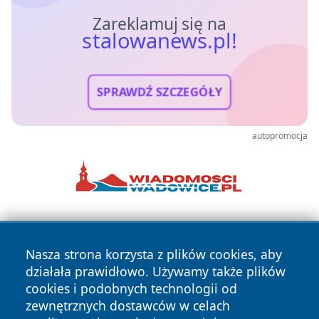
Zareklamuj się na
stalowanews.pl!
SPRAWDŹ SZCZEGÓŁY
autopromocja
Nasza strona korzysta z plików cookies, aby
działała prawidłowo. Używamy także plików
cookies i podobnych technologii od
zewnętrznych dostawców w celach
Copyright © 2026 stalowanews.pl Wszystkie prawa