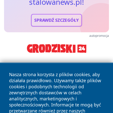
stalowanews.pl!
SPRAWDŹ SZCZEGÓŁY
autopromocja
Nasza strona korzysta z plików cookies, aby
działała prawidłowo. Używamy także plików
cookies i podobnych technologii od
zewnętrznych dostawców w celach
Copyright © 2026 stalowanews.pl Wszystkie prawa
analitycznych, marketingowych i
zastrzeżone.
społecznościowych. Informacje te mogą być
przetwarzane również przez naszych