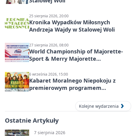
Stalowej Woli
25 sierpnia 2026, 20:00
Kronika Wypadków Miłosnych
Andrzeja Wajdy w Stalowej Woli
27 sierpnia 2026, 08:00
World Championship of Majorette-
Sport & Merry Majorette
International Cup 2026 w Stalowej
Woli
6 września 2026, 15:00
Kabaret Moralnego Niepokoju z
premierowym programem
„Normalne to to nie jest” w Stalowej
Woli
Kolejne wydarzenia
Ostatnie Artykuły
7 sierpnia 2026