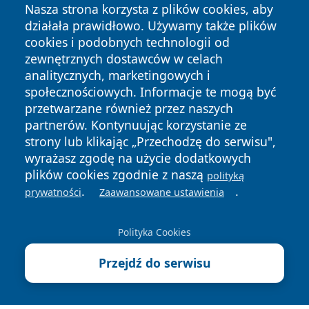
Nasza strona korzysta z plików cookies, aby
działała prawidłowo. Używamy także plików
cookies i podobnych technologii od
zewnętrznych dostawców w celach
analitycznych, marketingowych i
społecznościowych. Informacje te mogą być
przetwarzane również przez naszych
Copyright © 2026 stalowanews.pl Wszystkie prawa
partnerów. Kontynuując korzystanie ze
zastrzeżone.
strony lub klikając „Przechodzę do serwisu",
wyrażasz zgodę na użycie dodatkowych
plików cookies zgodnie z naszą
polityką
Polityka
Polityka
News
Autorzy
.
.
prywatności
Zaawansowane ustawienia
Prywatności
Cookies
Polityka Cookies
Przejdź do serwisu