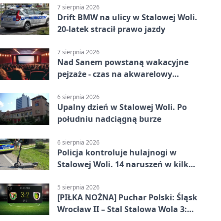
7 sierpnia 2026
Drift BMW na ulicy w Stalowej Woli.
20-latek stracił prawo jazdy
7 sierpnia 2026
Nad Sanem powstaną wakacyjne
pejzaże - czas na akwarelowy
plener
6 sierpnia 2026
Upalny dzień w Stalowej Woli. Po
południu nadciągną burze
6 sierpnia 2026
Policja kontroluje hulajnogi w
Stalowej Woli. 14 naruszeń w kilka
dni
5 sierpnia 2026
[PIŁKA NOŻNA] Puchar Polski: Śląsk
Wrocław II – Stal Stalowa Wola 3:2
po emocjonującej końcówce