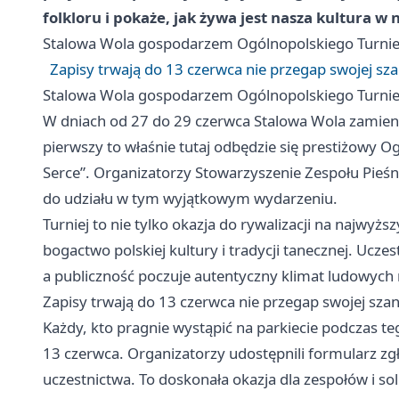
folkloru i pokaże, jak żywa jest nasza kultura
Stalowa Wola
gospodarzem Ogólnopolskiego Turniej
Zapisy trwają do 13 czerwca nie przegap swojej sz
Stalowa Wola
gospodarzem Ogólnopolskiego Turniej
W dniach od 27 do 29 czerwca
Stalowa Wola
zamieni
pierwszy to właśnie tutaj odbędzie się prestiżowy O
Serce”. Organizatorzy Stowarzyszenie Zespołu Pieśni 
do udziału w tym wyjątkowym wydarzeniu.
Turniej to nie tylko okazja do rywalizacji na najwyż
bogactwo polskiej kultury i tradycji tanecznej. Ucz
a publiczność poczuje autentyczny klimat ludowych
Zapisy trwają do 13 czerwca nie przegap swojej szan
Każdy, kto pragnie wystąpić na parkiecie podczas teg
13 czerwca. Organizatorzy udostępnili formularz z
uczestnictwa. To doskonała okazja dla zespołów i sol