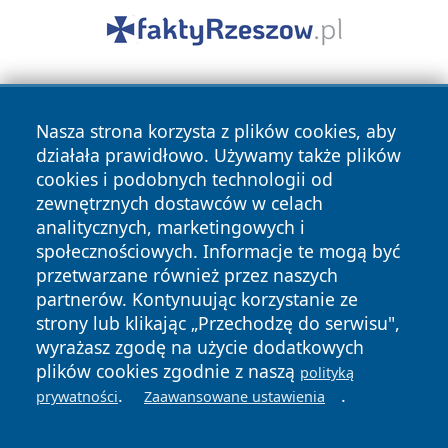
Nasza strona korzysta z plików cookies, aby
działała prawidłowo. Używamy także plików
cookies i podobnych technologii od
zewnętrznych dostawców w celach
Copyright © 2026 stalowanews.pl Wszystkie prawa
analitycznych, marketingowych i
zastrzeżone.
społecznościowych. Informacje te mogą być
przetwarzane również przez naszych
partnerów. Kontynuując korzystanie ze
Polityka
Polityka
News
Autorzy
strony lub klikając „Przechodzę do serwisu",
Prywatności
Cookies
wyrażasz zgodę na użycie dodatkowych
plików cookies zgodnie z naszą
polityką
.
.
prywatności
Zaawansowane ustawienia