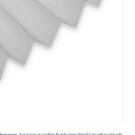
słonowe, łączące w sobie funkcjonalność tradycyjnych