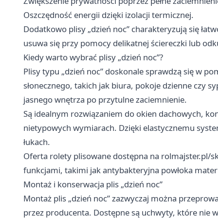
Zwiększenie prywatności poprzez pełne zaciemnieni
Oszczędność energii dzięki izolacji termicznej.
Dodatkowo plisy „dzień noc” charakteryzują się łat
usuwa się przy pomocy delikatnej ściereczki lub od
Kiedy warto wybrać plisy „dzień noc”?
Plisy typu „dzień noc” doskonale sprawdzą się w p
słonecznego, takich jak biura, pokoje dzienne czy s
jasnego wnętrza po przytulne zaciemnienie.
Są idealnym rozwiązaniem do okien dachowych, kons
nietypowych wymiarach. Dzięki elastycznemu syste
łukach.
Oferta rolety plisowane dostępna na rolmajster.pl/
funkcjami, takimi jak antybakteryjna powłoka mater
Montaż i konserwacja plis „dzień noc”
Montaż plis „dzień noc” zazwyczaj można przeprowadz
przez producenta. Dostępne są uchwyty, które nie 