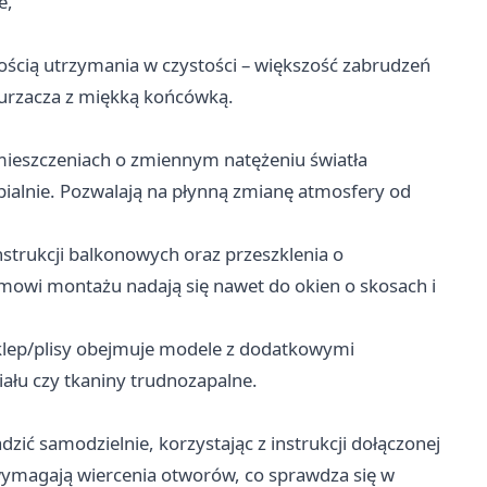
e,
wością utrzymania w czystości – większość zabrudzeń
kurzacza z miękką końcówką.
omieszczeniach o zmiennym natężeniu światła
ypialnie. Pozwalają na płynną zmianę atmosfery od
trukcji balkonowych oraz przeszklenia o
mowi montażu nadają się nawet do okien o skosach i
sklep/plisy obejmuje modele z dodatkowymi
iału czy tkaniny trudnozapalne.
ić samodzielnie, korzystając z instrukcji dołączonej
wymagają wiercenia otworów, co sprawdza się w