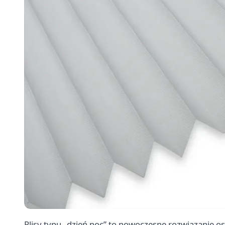
Plisy typu „dzień noc” to nowoczesne rozwiązanie o