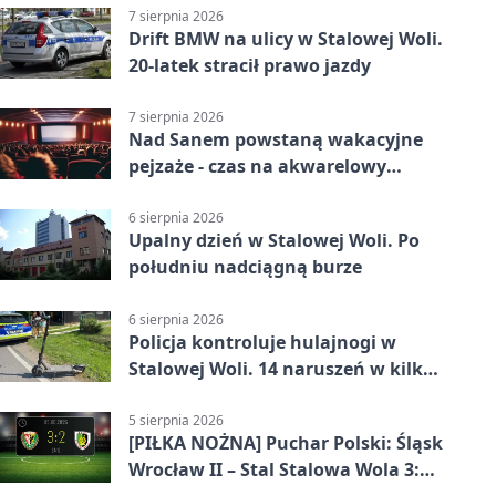
7 sierpnia 2026
Drift BMW na ulicy w Stalowej Woli.
20-latek stracił prawo jazdy
7 sierpnia 2026
Nad Sanem powstaną wakacyjne
pejzaże - czas na akwarelowy
plener
6 sierpnia 2026
Upalny dzień w Stalowej Woli. Po
południu nadciągną burze
6 sierpnia 2026
Policja kontroluje hulajnogi w
Stalowej Woli. 14 naruszeń w kilka
dni
5 sierpnia 2026
[PIŁKA NOŻNA] Puchar Polski: Śląsk
Wrocław II – Stal Stalowa Wola 3:2
po emocjonującej końcówce