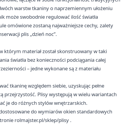
niu dwóch warstw tkaniny o naprzemiennym ułożeniu
ik może swobodnie regulować ilość światła
le omówione zostaną najważniejsze cechy, zalety
erwacji plis „dzień noc”.
, w którym materiał został skonstruowany w taki
nia światła bez konieczności podciągania całej
przezierności – jedne wykonane są z materiału
ać tkaninę względem siebie, uzyskując pełne
ą przejrzystość. Plisy występują w wielu wariantach
ć je do różnych stylów wnętrzarskich.
, dostosowane do wymiarów okien standardowych
stronie
rolmajster.pl/sklep/plisy
.