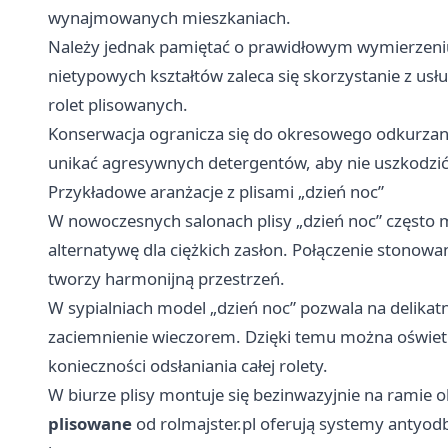
wynajmowanych mieszkaniach.
Należy jednak pamiętać o prawidłowym wymierzeniu
nietypowych kształtów zaleca się skorzystanie z usł
rolet plisowanych.
Konserwacja ogranicza się do okresowego odkurzania
unikać agresywnych detergentów, aby nie uszkodzić s
Przykładowe aranżacje z plisami „dzień noc”
W nowoczesnych salonach plisy „dzień noc” często 
alternatywę dla ciężkich zasłon. Połączenie stono
tworzy harmonijną przestrzeń.
W sypialniach model „dzień noc” pozwala na delikat
zaciemnienie wieczorem. Dzięki temu można oświet
konieczności odsłaniania całej rolety.
W biurze plisy montuje się bezinwazyjnie na ramie o
plisowane
od rolmajster.pl oferują systemy antyod