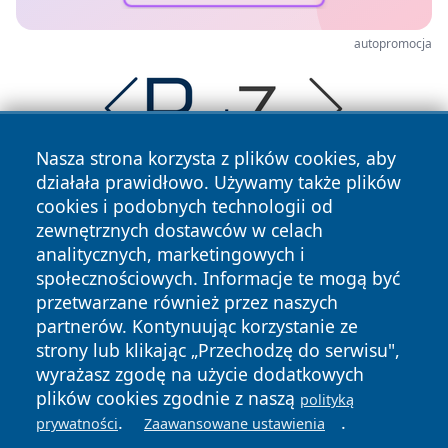
autopromocja
Nasza strona korzysta z plików cookies, aby
działała prawidłowo. Używamy także plików
cookies i podobnych technologii od
zewnętrznych dostawców w celach
analitycznych, marketingowych i
społecznościowych. Informacje te mogą być
przetwarzane również przez naszych
Copyright © 2026 stalowanews.pl Wszystkie prawa
zastrzeżone.
partnerów. Kontynuując korzystanie ze
strony lub klikając „Przechodzę do serwisu",
wyrażasz zgodę na użycie dodatkowych
Polityka
Polityka
plików cookies zgodnie z naszą
polityką
News
Autorzy
Prywatności
Cookies
.
.
prywatności
Zaawansowane ustawienia