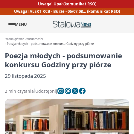
Uwaga! Upał (komunikat RSO)
Uwaga! ALERT RCB - Burze - 06/07.08… (komunikat RSO)
MENU
Strona główna
Wiadomości
Poezja młodych - podsumowanie konkursu Godziny przy piórze
Poezja młodych - podsumowanie
konkursu Godziny przy piórze
29 listopada 2025
2 min czytania
Udostępnij