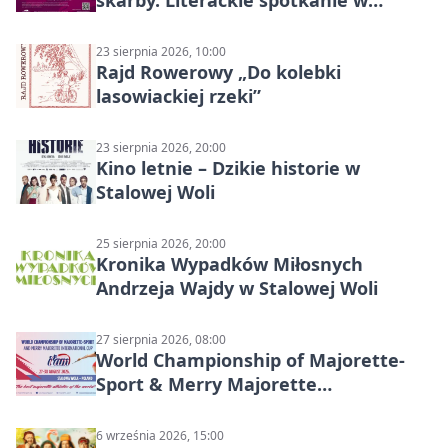
skarby. Literackie spotkanie w
Stalowej Woli
23 sierpnia 2026, 10:00
Rajd Rowerowy „Do kolebki
lasowiackiej rzeki”
23 sierpnia 2026, 20:00
Kino letnie – Dzikie historie w
Stalowej Woli
25 sierpnia 2026, 20:00
Kronika Wypadków Miłosnych
Andrzeja Wajdy w Stalowej Woli
27 sierpnia 2026, 08:00
World Championship of Majorette-
Sport & Merry Majorette
International Cup 2026 w Stalowej
Woli
6 września 2026, 15:00