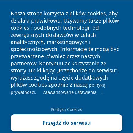
Nasza strona korzysta z plików cookies, aby
działała prawidłowo. Używamy także plików
cookies i podobnych technologii od
zewnętrznych dostawców w celach
Copyright © 2026 stalowanews.pl Wszystkie prawa
analitycznych, marketingowych i
zastrzeżone.
społecznościowych. Informacje te mogą być
przetwarzane również przez naszych
partnerów. Kontynuując korzystanie ze
Polityka
Polityka
News
Autorzy
strony lub klikając „Przechodzę do serwisu",
Prywatności
Cookies
wyrażasz zgodę na użycie dodatkowych
plików cookies zgodnie z naszą
polityką
.
.
prywatności
Zaawansowane ustawienia
Polityka Cookies
Przejdź do serwisu