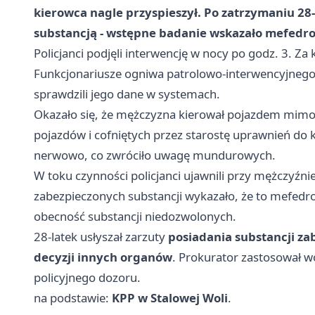
kierowca nagle przyspieszył. Po zatrzymaniu 28-
substancją - wstępne badanie wskazało mefedro
Policjanci podjęli interwencję w nocy po godz. 3. Za 
Funkcjonariusze ogniwa patrolowo-interwencyjnego 
sprawdzili jego dane w systemach.
Okazało się, że mężczyzna kierował pojazdem mi
pojazdów i cofniętych przez starostę uprawnień do 
nerwowo, co zwróciło uwagę mundurowych.
W toku czynności policjanci ujawnili przy mężczyźnie
zabezpieczonych substancji wykazało, że to mefed
obecność substancji niedozwolonych.
28-latek usłyszał zarzuty
posiadania substancji za
decyzji innych organów
. Prokurator zastosował 
policyjnego dozoru.
na podstawie:
KPP w Stalowej Woli
.