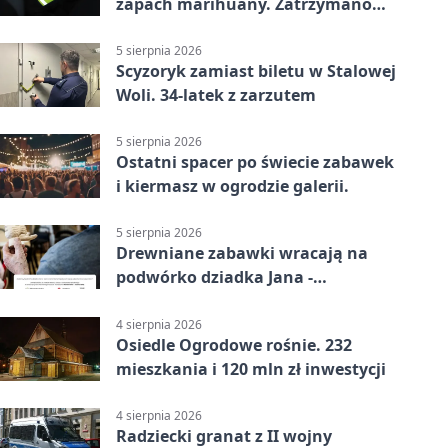
zapach marihuany. Zatrzymano
braci
5 sierpnia 2026
Scyzoryk zamiast biletu w Stalowej
Woli. 34-latek z zarzutem
5 sierpnia 2026
Ostatni spacer po świecie zabawek
i kiermasz w ogrodzie galerii.
5 sierpnia 2026
Drewniane zabawki wracają na
podwórko dziadka Jana -
Lasowiacka tradycja ożywa
4 sierpnia 2026
Osiedle Ogrodowe rośnie. 232
mieszkania i 120 mln zł inwestycji
4 sierpnia 2026
Radziecki granat z II wojny