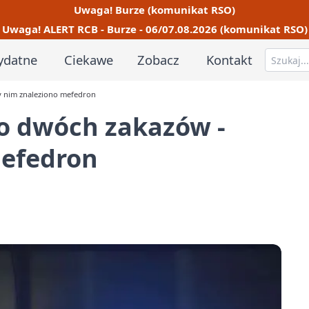
Uwaga! Burze (komunikat RSO)
Uwaga! ALERT RCB - Burze - 06/07.08.2026 (komunikat RSO)
ydatne
Ciekawe
Zobacz
Kontakt
 nim znaleziono mefedron
 dwóch zakazów -
mefedron