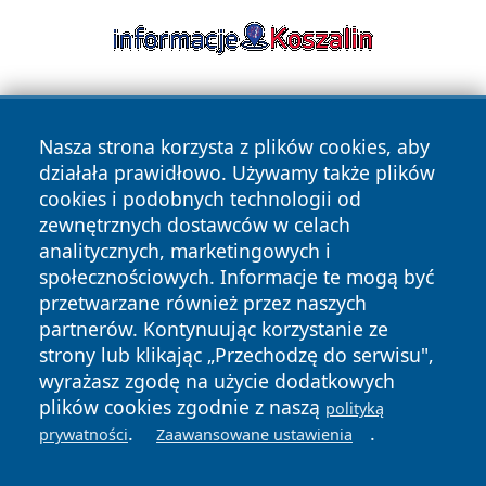
Nasza strona korzysta z plików cookies, aby
działała prawidłowo. Używamy także plików
cookies i podobnych technologii od
zewnętrznych dostawców w celach
Copyright © 2026 stalowanews.pl Wszystkie prawa
analitycznych, marketingowych i
zastrzeżone.
społecznościowych. Informacje te mogą być
przetwarzane również przez naszych
partnerów. Kontynuując korzystanie ze
Polityka
Polityka
News
Autorzy
strony lub klikając „Przechodzę do serwisu",
Prywatności
Cookies
wyrażasz zgodę na użycie dodatkowych
plików cookies zgodnie z naszą
polityką
.
.
prywatności
Zaawansowane ustawienia