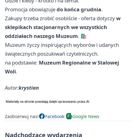
Gdzie i kiedy - krótko i na temat
Promocja obowiązuje
do końca grudnia
.
Zakupy trzeba zrobić osobiście - oferta dotyczy
w
sklepikach stacjonarnych we wszystkich
oddziałach naszego Muzeum
. 🛍️
Muzeum życzy inspirujących wyborów i udanych
świątecznych poszukiwań czytelniczych.
na podstawie:
Muzeum Regionalne w Stalowej
Woli
.
Autor:
krystian
Zaobserwuj nas!
Facebook
Google News
Nadchodzące wydarzenia