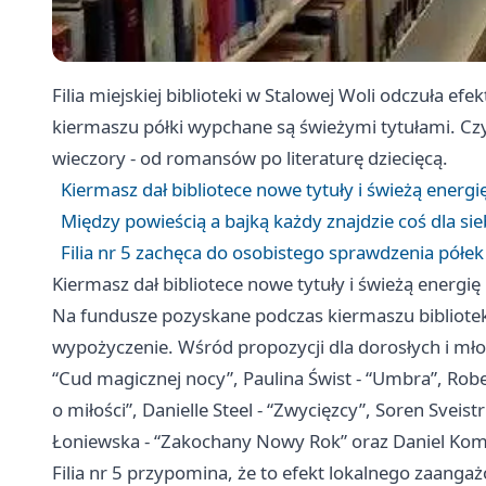
Filia miejskiej biblioteki w Stalowej Woli odczuła ef
kiermaszu półki wypchane są świeżymi tytułami. Cz
wieczory - od romansów po literaturę dziecięcą.
Kiermasz dał bibliotece nowe tytuły i świeżą energi
Między powieścią a bajką każdy znajdzie coś dla sie
Filia nr 5 zachęca do osobistego sprawdzenia półek 
Kiermasz dał bibliotece nowe tytuły i świeżą energię
Na fundusze pozyskane podczas kiermaszu biblioteka 
wypożyczenie. Wśród propozycji dla dorosłych i młod
“Cud magicznej nocy”, Paulina Świst - “Umbra”, Rober
o miłości”, Danielle Steel - “Zwycięzcy”, Soren Svei
Łoniewska - “Zakochany Nowy Rok” oraz Daniel Kom
Filia nr 5 przypomina, że to efekt lokalnego zaanga