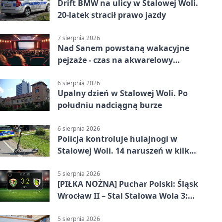
Drift BMW na ulicy w Stalowej Woli.
20-latek stracił prawo jazdy
7 sierpnia 2026
Nad Sanem powstaną wakacyjne
pejzaże - czas na akwarelowy
plener
6 sierpnia 2026
Upalny dzień w Stalowej Woli. Po
południu nadciągną burze
6 sierpnia 2026
Policja kontroluje hulajnogi w
Stalowej Woli. 14 naruszeń w kilka
dni
5 sierpnia 2026
[PIŁKA NOŻNA] Puchar Polski: Śląsk
Wrocław II – Stal Stalowa Wola 3:2
po emocjonującej końcówce
5 sierpnia 2026