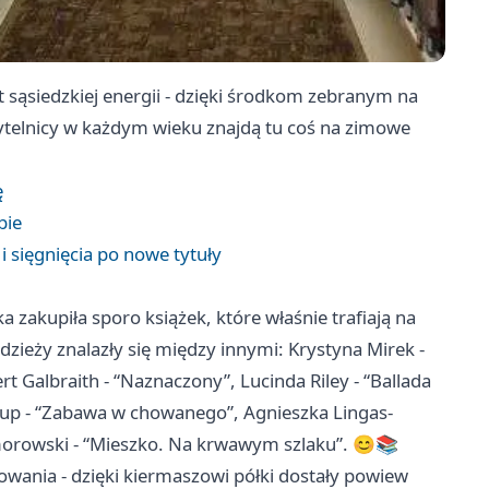
ekt sąsiedzkiej energii - dzięki środkom zebranym na
ytelnicy w każdym wieku znajdą tu coś na zimowe
ę
bie
i sięgnięcia po nowe tytuły
zakupiła sporo książek, które właśnie trafiają na
zieży znalazły się między innymi: Krystyna Mirek -
t Galbraith - “Naznaczony”, Lucinda Riley - “Ballada
strup - “Zabawa w chowanego”, Agnieszka Lingas-
orowski - “Mieszko. Na krwawym szlaku”. 😊📚
żowania - dzięki kiermaszowi półki dostały powiew