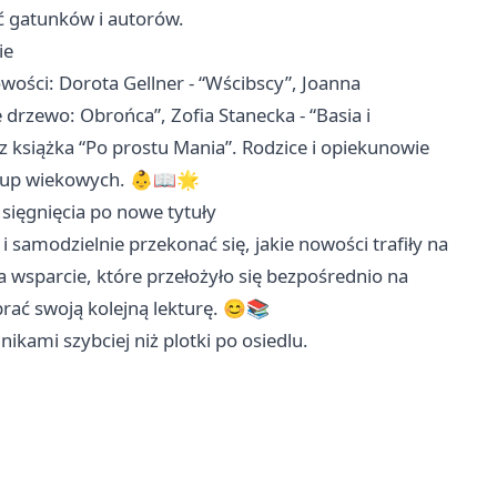
ć gatunków i autorów.
ie
owości: Dorota Gellner - “Wścibscy”, Joanna
 drzewo: Obrońca”, Zofia Stanecka - “Basia i
oraz książka “Po prostu Mania”. Rodzice i opiekunowie
 grup wiekowych. 👶📖🌟
 sięgnięcia po nowe tytuły
i samodzielnie przekonać się, jakie nowości trafiły na
a wsparcie, które przełożyło się bezpośrednio na
ybrać swoją kolejną lekturę. 😊📚
nikami szybciej niż plotki po osiedlu.