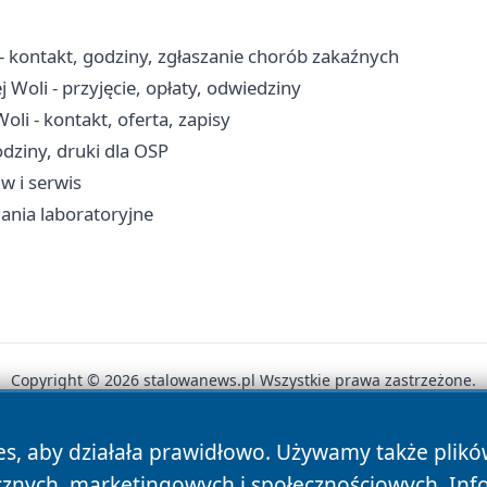
- kontakt, godziny, zgłaszanie chorób zakaźnych
Woli - przyjęcie, opłaty, odwiedziny
li - kontakt, oferta, zapisy
ziny, druki dla OSP
iw i serwis
ania laboratoryjne
Copyright © 2026 stalowanews.pl Wszystkie prawa zastrzeżone.
es, aby działała prawidłowo. Używamy także plik
News
Autorzy
Polityka Prywatności
Polityka Cookie
cznych, marketingowych i społecznościowych. Inf