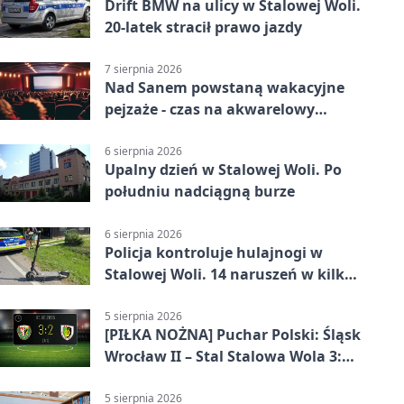
Drift BMW na ulicy w Stalowej Woli.
20-latek stracił prawo jazdy
7 sierpnia 2026
Nad Sanem powstaną wakacyjne
pejzaże - czas na akwarelowy
plener
6 sierpnia 2026
Upalny dzień w Stalowej Woli. Po
południu nadciągną burze
6 sierpnia 2026
Policja kontroluje hulajnogi w
Stalowej Woli. 14 naruszeń w kilka
dni
5 sierpnia 2026
[PIŁKA NOŻNA] Puchar Polski: Śląsk
Wrocław II – Stal Stalowa Wola 3:2
po emocjonującej końcówce
5 sierpnia 2026