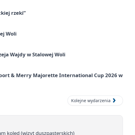
iej rzeki”
ej Woli
ja Wajdy w Stalowej Woli
port & Merry Majorette International Cup 2026 w
Kolejne wydarzenia
am kolęd (wizyt duszpasterskich)