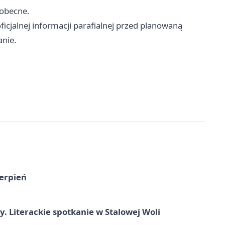
eobecne.
icjalnej informacji parafialnej przed planowaną
anie.
ierpień
y. Literackie spotkanie w Stalowej Woli