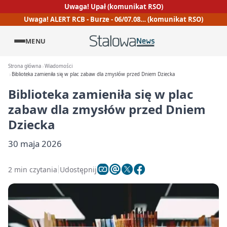
Uwaga! Upał (komunikat RSO)
Uwaga! ALERT RCB - Burze - 06/07.08… (komunikat RSO)
MENU
Strona główna
Wiadomości
Biblioteka zamieniła się w plac zabaw dla zmysłów przed Dniem Dziecka
Biblioteka zamieniła się w plac
zabaw dla zmysłów przed Dniem
Dziecka
30 maja 2026
2 min czytania
Udostępnij