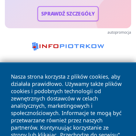
SPRAWDŹ SZCZEGÓŁY
autopromocja
Nasza strona korzysta z plików cookies, aby
działała prawidłowo. Używamy także plików
cookies i podobnych technologii od
zewnętrznych dostawców w celach
Copyright © 2026 stalowanews.pl Wszystkie prawa
analitycznych, marketingowych i
zastrzeżone.
społecznościowych. Informacje te mogą być
przetwarzane również przez naszych
partnerów. Kontynuując korzystanie ze
Polityka
Polityka
News
Autorzy
strony lub klikając „Przechodzę do serwisu",
Prywatności
Cookies