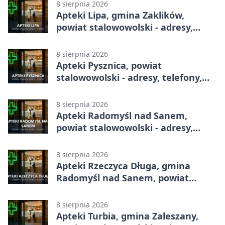
8 sierpnia 2026
Apteki Lipa, gmina Zaklików,
powiat stalowowolski - adresy,
telefony, godziny otwarcia
8 sierpnia 2026
Apteki Pysznica, powiat
stalowowolski - adresy, telefony,
godziny otwarcia
8 sierpnia 2026
Apteki Radomyśl nad Sanem,
powiat stalowowolski - adresy,
telefony, godziny otwarcia
8 sierpnia 2026
Apteki Rzeczyca Długa, gmina
Radomyśl nad Sanem, powiat
stalowowolski - adresy, telefony,
godziny otwarcia
8 sierpnia 2026
Apteki Turbia, gmina Zaleszany,