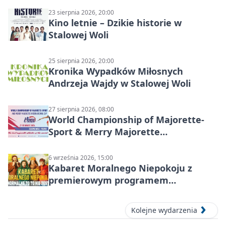
23 sierpnia 2026, 20:00
Kino letnie – Dzikie historie w
Stalowej Woli
25 sierpnia 2026, 20:00
Kronika Wypadków Miłosnych
Andrzeja Wajdy w Stalowej Woli
27 sierpnia 2026, 08:00
World Championship of Majorette-
Sport & Merry Majorette
International Cup 2026 w Stalowej
Woli
6 września 2026, 15:00
Kabaret Moralnego Niepokoju z
premierowym programem
„Normalne to to nie jest” w Stalowej
Woli
Kolejne wydarzenia