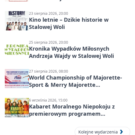
23 sierpnia 2026, 20:00
Kino letnie – Dzikie historie w
Stalowej Woli
25 sierpnia 2026, 20:00
Kronika Wypadków Miłosnych
Andrzeja Wajdy w Stalowej Woli
27 sierpnia 2026, 08:00
World Championship of Majorette-
Sport & Merry Majorette
International Cup 2026 w Stalowej
Woli
6 września 2026, 15:00
Kabaret Moralnego Niepokoju z
premierowym programem
„Normalne to to nie jest” w Stalowej
Woli
Kolejne wydarzenia