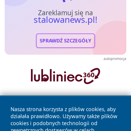
Zareklamuj się na
stalowanews.pl!
SPRAWDŹ SZCZEGÓŁY
autopromocja
Nasza strona korzysta z plików cookies, aby
działała prawidłowo. Używamy także plików
cookies i podobnych technologii od
zewnętrznych dostawców w celach