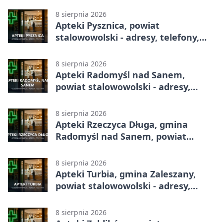
8 sierpnia 2026
Apteki Pysznica, powiat
stalowowolski - adresy, telefony,
godziny otwarcia
8 sierpnia 2026
Apteki Radomyśl nad Sanem,
powiat stalowowolski - adresy,
telefony, godziny otwarcia
8 sierpnia 2026
Apteki Rzeczyca Długa, gmina
Radomyśl nad Sanem, powiat
stalowowolski - adresy, telefony,
godziny otwarcia
8 sierpnia 2026
Apteki Turbia, gmina Zaleszany,
powiat stalowowolski - adresy,
telefony, godziny otwarcia
8 sierpnia 2026