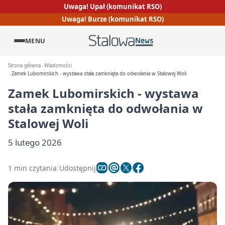
Uwaga! Upał (komunikat RSO)
Uwaga! Burze (komunikat RSO)
MENU
Strona główna
Wiadomości
Zamek Lubomirskich - wystawa stała zamknięta do odwołania w Stalowej Woli
Zamek Lubomirskich - wystawa
stała zamknięta do odwołania w
Stalowej Woli
5 lutego 2026
1 min czytania
Udostępnij