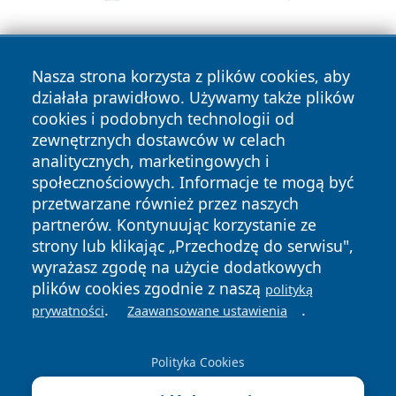
Nasza strona korzysta z plików cookies, aby
działała prawidłowo. Używamy także plików
cookies i podobnych technologii od
zewnętrznych dostawców w celach
Copyright © 2026 stalowanews.pl Wszystkie prawa
analitycznych, marketingowych i
zastrzeżone.
społecznościowych. Informacje te mogą być
przetwarzane również przez naszych
partnerów. Kontynuując korzystanie ze
Polityka
Polityka
News
Autorzy
strony lub klikając „Przechodzę do serwisu",
Prywatności
Cookies
wyrażasz zgodę na użycie dodatkowych
plików cookies zgodnie z naszą
polityką
.
.
prywatności
Zaawansowane ustawienia
Polityka Cookies