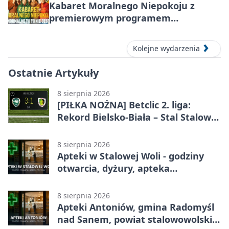
Kabaret Moralnego Niepokoju z
premierowym programem
„Normalne to to nie jest” w Stalowej
Woli
Kolejne wydarzenia
Ostatnie Artykuły
8 sierpnia 2026
[PIŁKA NOŻNA] Betclic 2. liga:
Rekord Bielsko-Biała – Stal Stalowa
Wola 3:1
8 sierpnia 2026
Apteki w Stalowej Woli - godziny
otwarcia, dyżury, apteka
całodobowa
8 sierpnia 2026
Apteki Antoniów, gmina Radomyśl
nad Sanem, powiat stalowowolski -