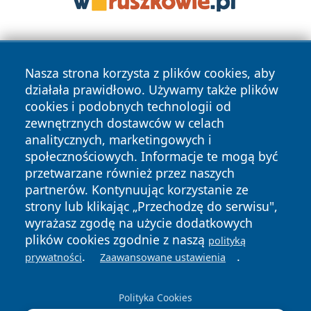
Nasza strona korzysta z plików cookies, aby
działała prawidłowo. Używamy także plików
cookies i podobnych technologii od
zewnętrznych dostawców w celach
Copyright © 2026 stalowanews.pl Wszystkie prawa
analitycznych, marketingowych i
zastrzeżone.
społecznościowych. Informacje te mogą być
przetwarzane również przez naszych
partnerów. Kontynuując korzystanie ze
Polityka
Polityka
News
Autorzy
strony lub klikając „Przechodzę do serwisu",
Prywatności
Cookies
wyrażasz zgodę na użycie dodatkowych
plików cookies zgodnie z naszą
polityką
.
.
prywatności
Zaawansowane ustawienia
Polityka Cookies