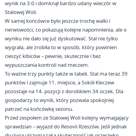
wynik na 3:0 i domknął bardzo udany wieczór w
Stalowej Woli.
W samej końcówce było jeszcze trochę walki i
nerwowości, co pokazują kolejne napomnienia, ale o
wyniku nie dało się już dyskutować. Stal nie tylko
wygrała, ale zrobiła to w sposób, który powinien
cieszyć kibiców – pewnie, skutecznie i bez
wypuszczania kontroli nad meczem.
To ważne trzy punkty także w tabeli. Stal ma teraz 39
punktów i zajmuje 11. miejsce, a Sokół Kleczew
pozostaje na 14. pozycji z dorobkiem 34 oczek. Dla
gospodarzy to wynik, który pozwala spokojniej
patrzeć na końcówkę sezonu.
Przed zespołem ze Stalowej Woli kolejny wymagający
sprawdzian – wyjazd do Resovii
Rzeszów
. Jeśli jednak
drużyna utrzyma taką skuteczność jak przeciwko