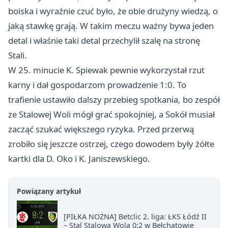
boiska i wyraźnie czuć było, że obie drużyny wiedzą, o
jaką stawkę grają. W takim meczu ważny bywa jeden
detal i właśnie taki detal przechylił szalę na stronę
Stali.
W 25. minucie K. Spiewak pewnie wykorzystał rzut
karny i dał gospodarzom prowadzenie 1:0. To
trafienie ustawiło dalszy przebieg spotkania, bo zespół
ze Stalowej Woli mógł grać spokojniej, a Sokół musiał
zacząć szukać większego ryzyka. Przed przerwą
zrobiło się jeszcze ostrzej, czego dowodem były żółte
kartki dla D. Oko i K. Janiszewskiego.
Powiązany artykuł
[PIŁKA NOŻNA] Betclic 2. liga: ŁKS Łódź II
– Stal Stalowa Wola 0:2 w Bełchatowie