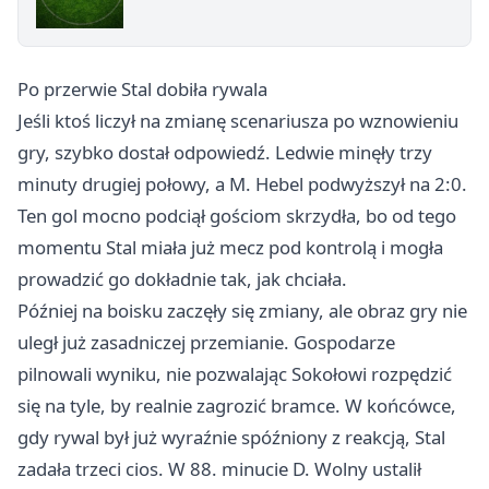
Po przerwie Stal dobiła rywala
Jeśli ktoś liczył na zmianę scenariusza po wznowieniu
gry, szybko dostał odpowiedź. Ledwie minęły trzy
minuty drugiej połowy, a M. Hebel podwyższył na 2:0.
Ten gol mocno podciął gościom skrzydła, bo od tego
momentu Stal miała już mecz pod kontrolą i mogła
prowadzić go dokładnie tak, jak chciała.
Później na boisku zaczęły się zmiany, ale obraz gry nie
uległ już zasadniczej przemianie. Gospodarze
pilnowali wyniku, nie pozwalając Sokołowi rozpędzić
się na tyle, by realnie zagrozić bramce. W końcówce,
gdy rywal był już wyraźnie spóźniony z reakcją, Stal
zadała trzeci cios. W 88. minucie D. Wolny ustalił