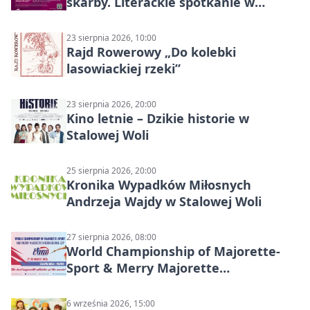
skarby. Literackie spotkanie w
Stalowej Woli
23 sierpnia 2026, 10:00
Rajd Rowerowy „Do kolebki
lasowiackiej rzeki”
23 sierpnia 2026, 20:00
Kino letnie – Dzikie historie w
Stalowej Woli
25 sierpnia 2026, 20:00
Kronika Wypadków Miłosnych
Andrzeja Wajdy w Stalowej Woli
27 sierpnia 2026, 08:00
World Championship of Majorette-
Sport & Merry Majorette
International Cup 2026 w Stalowej
Woli
6 września 2026, 15:00