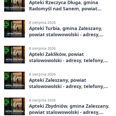
Apteki Rzeczyca Długa, gmina
Radomyśl nad Sanem, powiat
stalowowolski - adresy, telefony,
godziny otwarcia
8 sierpnia 2026
Apteki Turbia, gmina Zaleszany,
powiat stalowowolski - adresy,
telefony, godziny otwarcia
8 sierpnia 2026
Apteki Zaklików, powiat
stalowowolski - adresy, telefony,
godziny otwarcia
8 sierpnia 2026
Apteki Zaleszany, powiat
stalowowolski - adresy, telefony,
godziny otwarcia
8 sierpnia 2026
Apteki Zbydniów, gmina Zaleszany,
powiat stalowowolski - adresy,