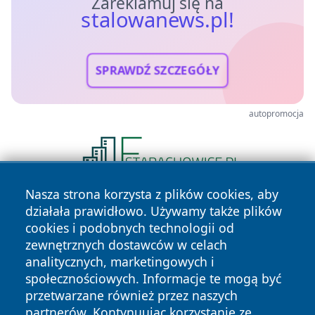
Zareklamuj się na
stalowanews.pl!
SPRAWDŹ SZCZEGÓŁY
autopromocja
Nasza strona korzysta z plików cookies, aby
działała prawidłowo. Używamy także plików
cookies i podobnych technologii od
zewnętrznych dostawców w celach
analitycznych, marketingowych i
społecznościowych. Informacje te mogą być
Copyright © 2026 stalowanews.pl Wszystkie prawa
przetwarzane również przez naszych
zastrzeżone.
partnerów. Kontynuując korzystanie ze